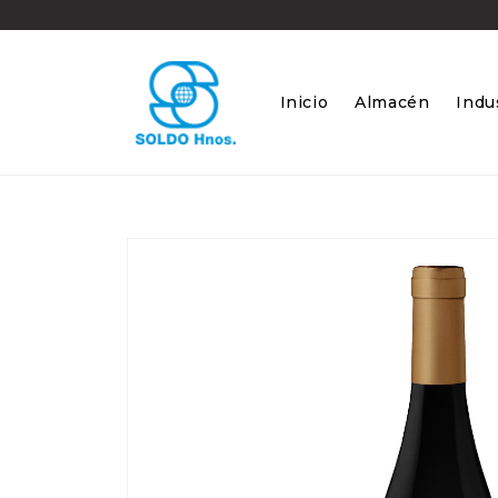
Ir
directamente
al contenido
Inicio
Almacén
Indus
Ir
directamente
a la
información
del producto