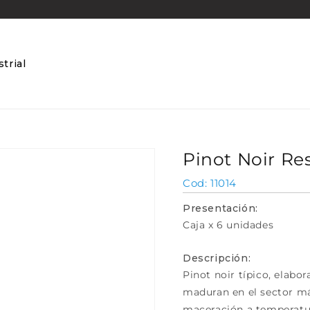
trial
Pinot Noir Res
SKU:
11014
Presentación:
Caja x 6 unidades
Descripción:
Pinot noir típico, elabo
maduran en el sector má
maceración a temperatur