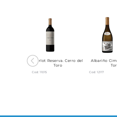
Singular
Merlot Reserva. Cerro del
Albariño Cim
. Cerro del
Toro
To
oro
Cod: 11015
Cod: 12117