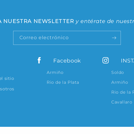
 A NUESTRA NEWSLETTER
y entérate de nuest
Correo electrónico
Facebook
INS
Armiño
Soldo
l sitio
Rio de la Plata
Armiño
osotros
Rio de la 
Cavallaro