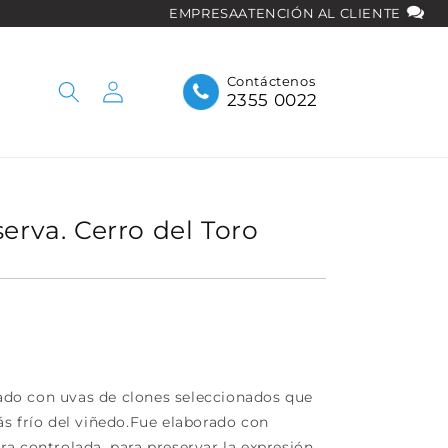
EMPRESA
ATENCIÓN AL CLIENTE
Iniciar
Contáctenos
2355 0022
sesión
erva. Cerro del Toro
rado con uvas de clones seleccionados que
s frío del viñedo.Fue elaborado con
a controlada, para preservar la expresión