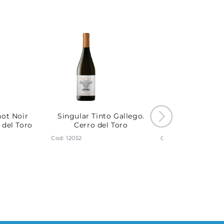
not Noir
Singular Tinto Gallego.
Albariño Sud
 del Toro
Cerro del Toro
Singular. Cerro
Cod: 12052
Cod: 11108