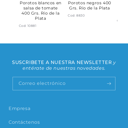
ano al
Porotos blancos en
Porotos negros 400
Cho
s. Río
salsa de tomate
Grs. Río de la Plata
sal
ta
400 Grs. Río de la
Grs.
Cod: 8830
Plata
Cod: 1
Cod: 10881
SUSCRIBETE A NUESTRA NEWSLETTER
y
entérate de nuestras novedades.
Correo electrónico
Empresa
Contáctenos