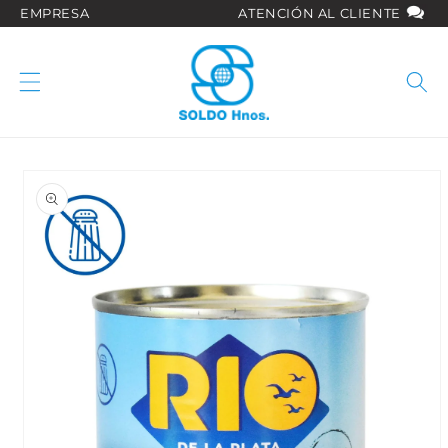
Ir
EMPRESA
ATENCIÓN AL CLIENTE
directamente
al contenido
Ir
directamente
a la
información
del producto