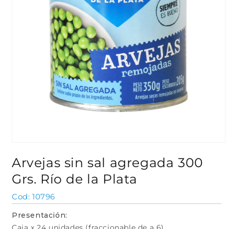
Abrir
elemento
Arvejas sin sal agregada 300
multimedia
1
Grs. Río de la Plata
en
una
ventana
SKU:
10796
modal
Presentación:
Caja x 24 unidades (fraccionable de a 6)