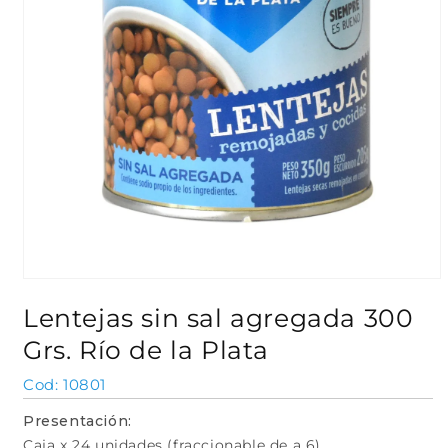
Abrir
elemento
Lentejas sin sal agregada 300
multimedia
1
Grs. Río de la Plata
en
una
ventana
SKU:
10801
modal
Presentación:
Caja x 24 unidades (fraccionable de a 6)