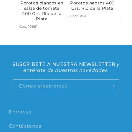
ano al
Porotos blancos en
Porotos negros 400
Cho
s. Río
salsa de tomate
Grs. Río de la Plata
sal
ta
400 Grs. Río de la
Grs.
Cod: 8830
Plata
Cod: 1
Cod: 10881
SUSCRIBETE A NUESTRA NEWSLETTER
y
entérate de nuestras novedades.
Correo electrónico
Empresa
Contáctenos