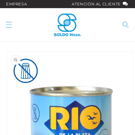
Ir
EMPRESA
ATENCIÓN AL CLIENTE
directamente
al contenido
Ir
directamente
a la
información
del producto