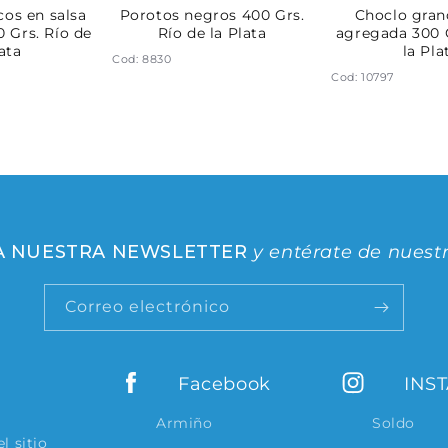
cos en salsa
Porotos negros 400 Grs.
Choclo grano
 Grs. Río de
Río de la Plata
agregada 300 G
lata
la Pla
Cod: 8830
Cod: 10797
 A NUESTRA NEWSLETTER
y entérate de nuest
Correo electrónico
Facebook
INS
Armiño
Soldo
l sitio