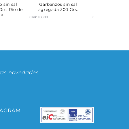
 sin sal
Garbanzos sin sal
Porotos blancos
rs. Río de
agregada 300 Grs.
agregada 30
ta
Cod: 10800
Cod: 10799
ras novedades.
TAGRAM