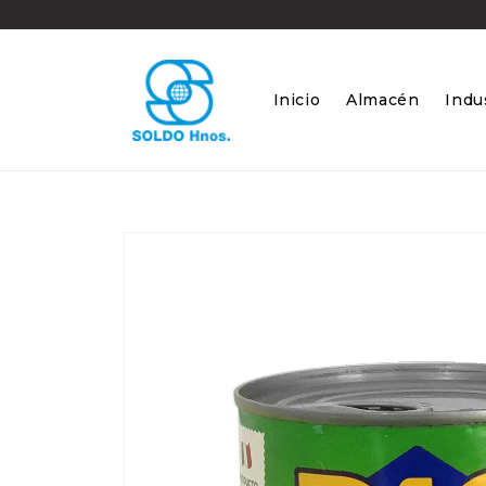
Ir
directamente
al contenido
Inicio
Almacén
Indus
Ir
directamente
a la
información
del producto