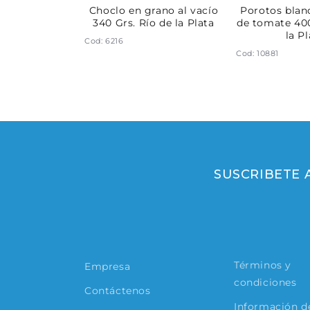
rano 300Grs.
Choclo en grano al vacío
Porotos blan
la Plata
340 Grs. Río de la Plata
de tomate 400
la P
Cod: 6216
Cod: 10881
SUSCRIBETE
Términos y
Empresa
condiciones
Contáctenos
Información de