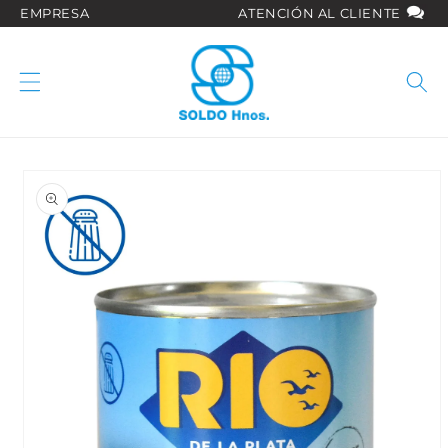
Ir
EMPRESA
ATENCIÓN AL CLIENTE
directamente
al contenido
Ir
directamente
a la
información
del producto