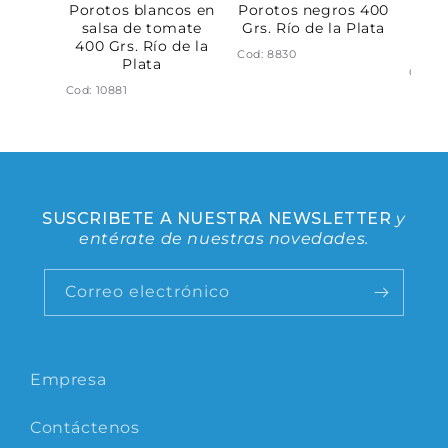
ano al
Porotos blancos en
Porotos negros 400
Cho
s. Río
salsa de tomate
Grs. Río de la Plata
sal
ta
400 Grs. Río de la
Grs.
Cod: 8830
Plata
Cod: 1
Cod: 10881
SUSCRIBETE A NUESTRA NEWSLETTER
y
entérate de nuestras novedades.
Correo electrónico
Empresa
Contáctenos