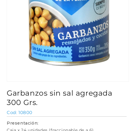
Abrir
elemento
Garbanzos sin sal agregada
multimedia
1
300 Grs.
en
una
ventana
SKU:
10800
modal
Presentación:
Caja x 24 unidades (fraccionable de a 6)