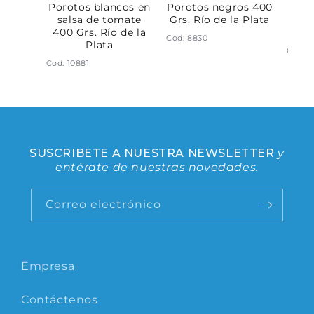
ano al
Porotos blancos en
Porotos negros 400
Cho
s. Río
salsa de tomate
Grs. Río de la Plata
sal
ta
400 Grs. Río de la
Grs.
Cod: 8830
Plata
Cod: 1
Cod: 10881
SUSCRIBETE A NUESTRA NEWSLETTER
y
entérate de nuestras novedades.
Correo electrónico
Empresa
Contáctenos