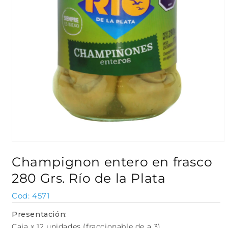
Abrir
elemento
Champignon entero en frasco
multimedia
1
280 Grs. Río de la Plata
en
una
ventana
SKU:
4571
modal
Presentación:
Caja x 12 unidades (fraccionable de a 3)