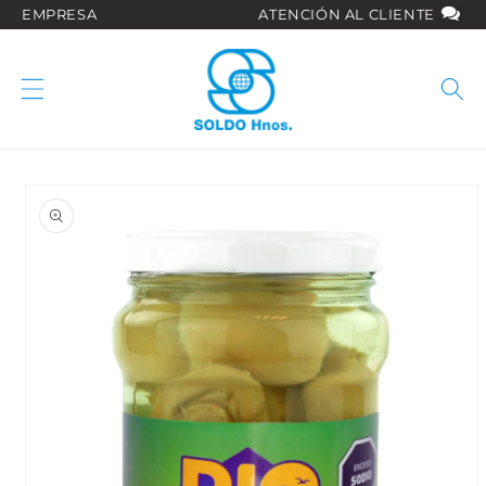
Ir
EMPRESA
ATENCIÓN AL CLIENTE
directamente
al contenido
Ir
directamente
a la
información
del producto