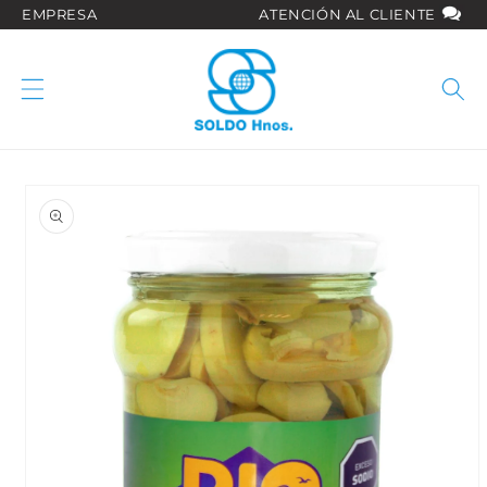
Ir
EMPRESA
ATENCIÓN AL CLIENTE
directamente
al contenido
Ir
directamente
a la
información
del producto