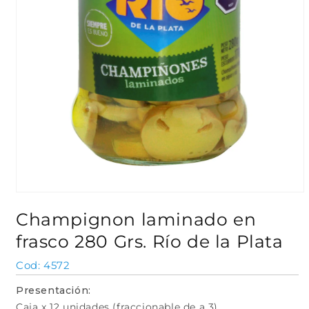
Abrir
elemento
Champignon laminado en
multimedia
1
frasco 280 Grs. Río de la Plata
en
una
ventana
SKU:
4572
modal
Presentación:
Caja x 12 unidades (fraccionable de a 3)