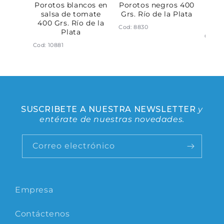
ano al
Porotos blancos en
Porotos negros 400
Cho
s. Río
salsa de tomate
Grs. Río de la Plata
sal
ta
400 Grs. Río de la
Grs.
Cod: 8830
Plata
Cod: 1
Cod: 10881
SUSCRIBETE A NUESTRA NEWSLETTER
y
entérate de nuestras novedades.
Correo electrónico
Empresa
Contáctenos