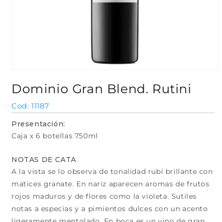
Abrir
elemento
Dominio Gran Blend. Rutini
multimedia
1
en
SKU:
11187
una
ventana
Presentación:
modal
Caja x 6 botellas 750ml
NOTAS DE CATA
A la vista se lo observa de tonalidad rubí brillante con
matices granate. En nariz aparecen aromas de frutos
rojos maduros y de flores como la violeta. Sutiles
notas a especias y a pimientos dulces con un acento
ligeramente mentolado. En boca es un vino de gran