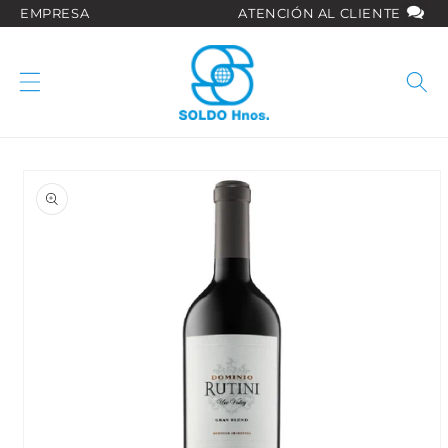
Ir
EMPRESA
ATENCIÓN AL CLIENTE
directamente
al contenido
Ir
directamente
a la
información
del producto