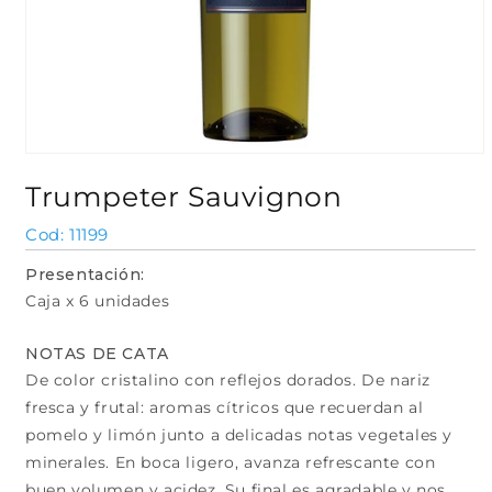
Abrir
elemento
Trumpeter Sauvignon
multimedia
1
en
SKU:
11199
una
ventana
Presentación:
modal
Caja x 6 unidades
NOTAS DE CATA
De color cristalino con reflejos dorados. De nariz
fresca y frutal: aromas cítricos que recuerdan al
pomelo y limón junto a delicadas notas vegetales y
minerales. En boca ligero, avanza refrescante con
buen volumen y acidez. Su final es agradable y nos