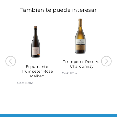
También te puede interesar
Rutini
Trumpeter Reserva
Tr
Chardonnay
Espumante
Trumpeter Rose
Cod: 11232
Cod: 1
Malbec
Cod: 11282