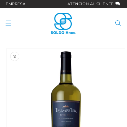
Ir
EMPRESA
ATENCIÓN AL CLIENTE
directamente
al contenido
Ir
directamente
a la
información
del producto